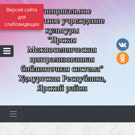
Муниципальное
Версия сайта
для
бюджетное учреждение
слабовидящих
культуры
"Ярская
Межпоселенческая
централизованная
библиотечная система"
Удмуртская Республика,
Ярский район