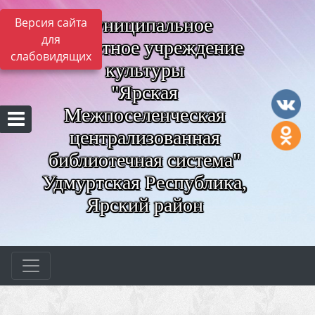
Муниципальное
Версия сайта
для
бюджетное учреждение
слабовидящих
культуры
"Ярская
Межпоселенческая
централизованная
библиотечная система"
Удмуртская Республика,
Ярский район