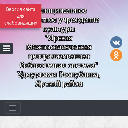
Муниципальное
Версия сайта
для
бюджетное учреждение
слабовидящих
культуры
"Ярская
Межпоселенческая
централизованная
библиотечная система"
Удмуртская Республика,
Ярский район