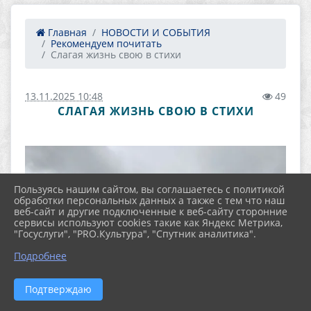
Главная
НОВОСТИ И СОБЫТИЯ
Рекомендуем почитать
Слагая жизнь свою в стихи
13.11.2025 10:48
49
СЛАГАЯ ЖИЗНЬ СВОЮ В СТИХИ
Пользуясь нашим сайтом, вы соглашаетесь с политикой
обработки персональных данных а также с тем что наш
веб-сайт и другие подключенные к веб-сайту сторонние
сервисы используют cookies такие как Яндекс Метрика,
"Госуслуги", "PRO.Культура", "Спутник аналитика".
Подробнее
Подтверждаю