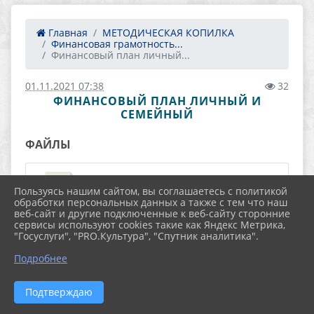
Главная
МЕТОДИЧЕСКАЯ КОПИЛКА
Финансовая грамотность...
Финансовый план личный...
01.11.2021 07:38
32
ФИНАНСОВЫЙ ПЛАН ЛИЧНЫЙ И
СЕМЕЙНЫЙ
ФАЙЛЫ
Пользуясь нашим сайтом, вы соглашаетесь с политикой
Финансовый план личный и
обработки персональных данных а также с тем что наш
веб-сайт и другие подключенные к веб-сайту сторонние
семейный.docx (20.3 KiB)
сервисы используют cookies такие как Яндекс Метрика,
"Госуслуги", "PRO.Культура", "Спутник аналитика".
Подробнее
Приложение 2 Формирование
Подтверждаю
правильных финансовых.docx (16.3 KiB)