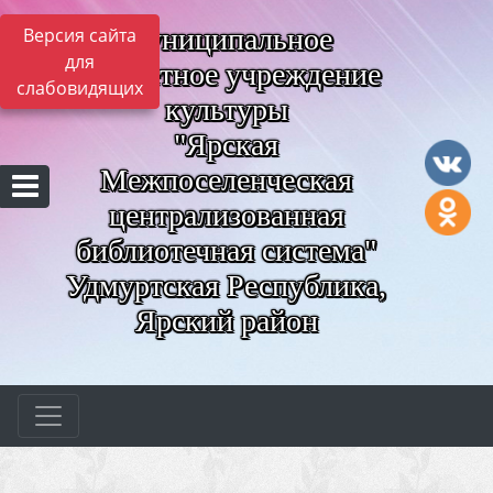
Муниципальное
Версия сайта
для
бюджетное учреждение
слабовидящих
культуры
"Ярская
Межпоселенческая
централизованная
библиотечная система"
Удмуртская Республика,
Ярский район