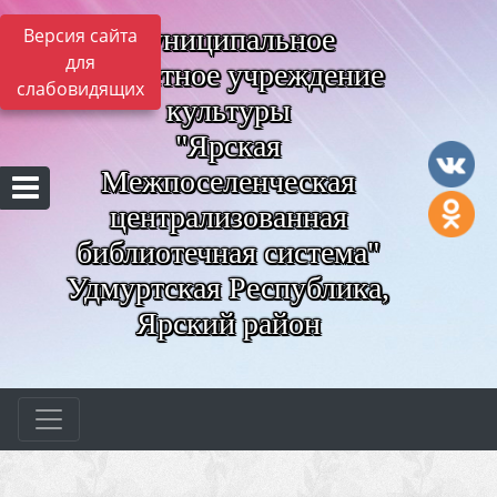
Муниципальное
Версия сайта
для
бюджетное учреждение
слабовидящих
культуры
"Ярская
Межпоселенческая
централизованная
библиотечная система"
Удмуртская Республика,
Ярский район