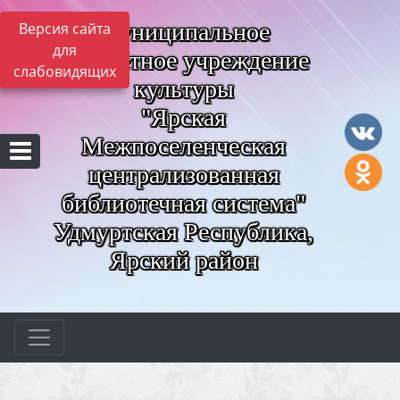
Муниципальное
Версия сайта
для
бюджетное учреждение
слабовидящих
культуры
"Ярская
Межпоселенческая
централизованная
библиотечная система"
Удмуртская Республика,
Ярский район