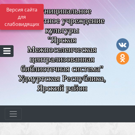
Муниципальное
Версия сайта
для
бюджетное учреждение
слабовидящих
культуры
"Ярская
Межпоселенческая
централизованная
библиотечная система"
Удмуртская Республика,
Ярский район