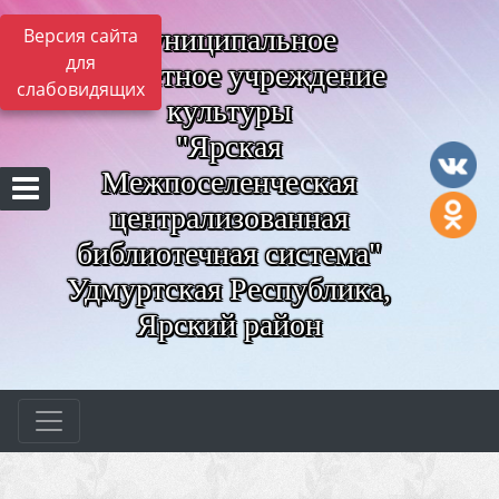
Муниципальное
Версия сайта
для
бюджетное учреждение
слабовидящих
культуры
"Ярская
Межпоселенческая
централизованная
библиотечная система"
Удмуртская Республика,
Ярский район