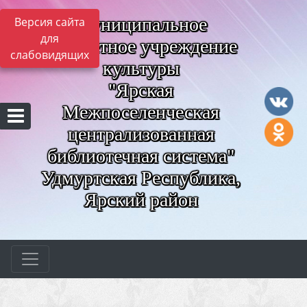
Муниципальное
Версия сайта
для
бюджетное учреждение
слабовидящих
культуры
"Ярская
Межпоселенческая
централизованная
библиотечная система"
Удмуртская Республика,
Ярский район