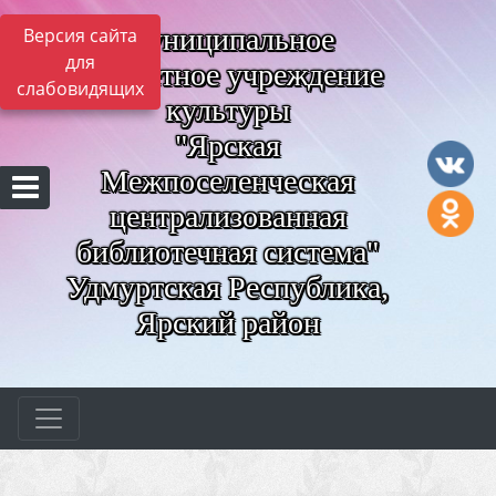
Муниципальное
Версия сайта
для
бюджетное учреждение
слабовидящих
культуры
"Ярская
Межпоселенческая
централизованная
библиотечная система"
Удмуртская Республика,
Ярский район