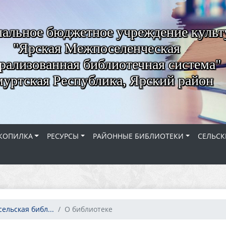
альное бюджетное учреждение куль
"Ярская Межпоселенческая
рализованная библиотечная система"
уртская Республика, Ярский район
КОПИЛКА
РЕСУРСЫ
РАЙОННЫЕ БИБЛИОТЕКИ
СЕЛЬСК
ельская библ...
О библиотеке