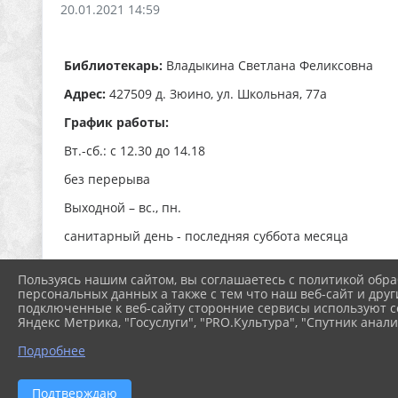
20.01.2021 14:59
Библиотекарь:
Владыкина Светлана Феликсовна
Адрес:
427509 д. Зюино, ул. Школьная, 77а
График работы:
Вт.-сб.: с 12.30 до 14.18
без перерыва
Выходной – вс., пн.
санитарный день - последняя суббота месяца
Пользуясь нашим сайтом, вы соглашаетесь с политикой обра
персональных данных а также с тем что наш веб-сайт и друг
подключенные к веб-сайту сторонние сервисы используют co
Яндекс Метрика, "Госуслуги", "PRO.Культура", "Спутник анали
Подробнее
2026 г. biblio-yar.ru
Вход
Подтверждаю