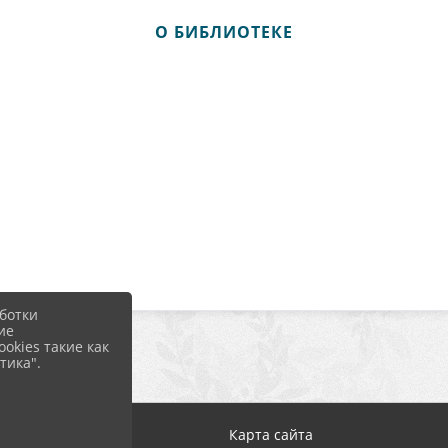
О БИБЛИОТЕКЕ
ботки
ие
okies такие как
тика".
Карта сайта