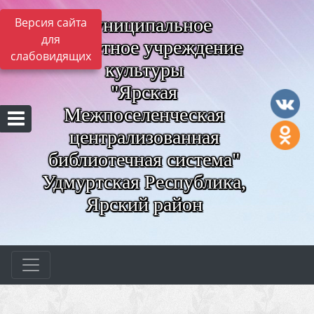
Муниципальное
Версия сайта
для
бюджетное учреждение
слабовидящих
культуры
"Ярская
Межпоселенческая
централизованная
библиотечная система"
Удмуртская Республика,
Ярский район