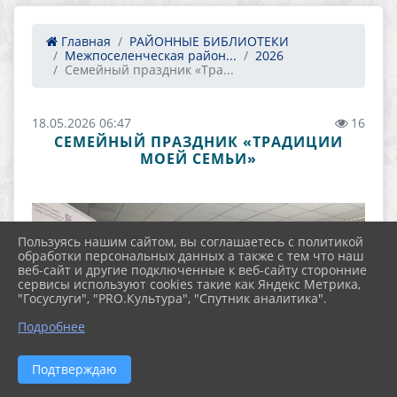
Главная
РАЙОННЫЕ БИБЛИОТЕКИ
Межпоселенческая район...
2026
Семейный праздник «Тра...
18.05.2026 06:47
16
СЕМЕЙНЫЙ ПРАЗДНИК «ТРАДИЦИИ
МОЕЙ СЕМЬИ»
Пользуясь нашим сайтом, вы соглашаетесь с политикой
обработки персональных данных а также с тем что наш
веб-сайт и другие подключенные к веб-сайту сторонние
сервисы используют cookies такие как Яндекс Метрика,
"Госуслуги", "PRO.Культура", "Спутник аналитика".
Подробнее
Подтверждаю