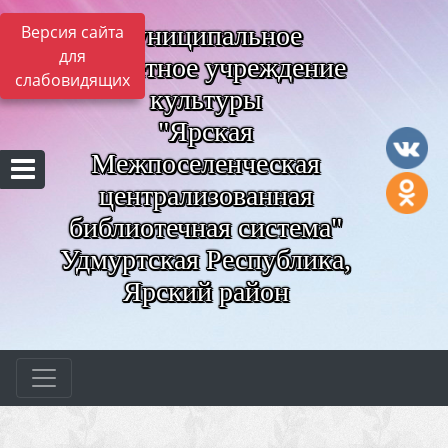
Муниципальное
Версия сайта
для
бюджетное учреждение
слабовидящих
культуры
"Ярская
Межпоселенческая
централизованная
библиотечная система"
Удмуртская Республика,
Ярский район