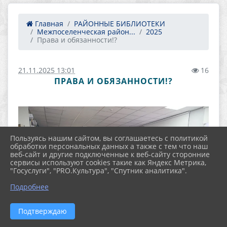
Главная
РАЙОННЫЕ БИБЛИОТЕКИ
Межпоселенческая район...
2025
Права и обязанности!?
21.11.2025 13:01
16
ПРАВА И ОБЯЗАННОСТИ!?
Пользуясь нашим сайтом, вы соглашаетесь с политикой
обработки персональных данных а также с тем что наш
веб-сайт и другие подключенные к веб-сайту сторонние
сервисы используют cookies такие как Яндекс Метрика,
"Госуслуги", "PRO.Культура", "Спутник аналитика".
Подробнее
Подтверждаю