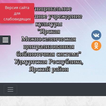
Муниципальное
Версия сайта
для
бюджетное учреждение
слабовидящих
культуры
"Ярская
Межпоселенческая
централизованная
библиотечная система"
Удмуртская Республика,
Ярский район