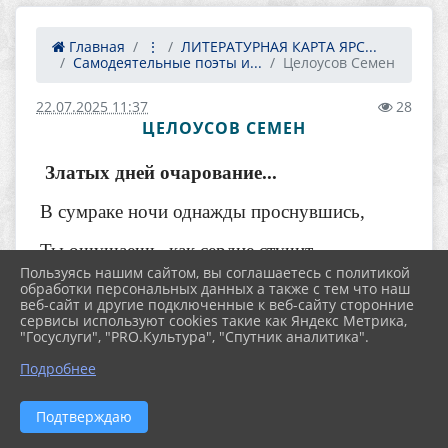
Главная
⋮
ЛИТЕРАТУРНАЯ КАРТА ЯРС...
Самодеятельные поэты и...
Целоусов Семен
22.07.2025 11:37
28
ЦЕЛОУСОВ СЕМЕН
Златых дней очарование...
В сумраке ночи однажды проснувшись,
Ты ощущаешь, как сердце стучит,
Пользуясь нашим сайтом, вы соглашаетесь с политикой
обработки персональных данных а также с тем что наш
Как птица за клеткой бьётся о прутья,
веб-сайт и другие подключенные к веб-сайту сторонние
сервисы используют cookies такие как Яндекс Метрика,
Энергия жизни, молчА, говорит...
"Госуслуги", "PRO.Культура", "Спутник аналитика".
Подробнее
Взглянув на часы, на которых час тридцать,
Подтверждаю
Ты к окну подойдёшь и узришь фонари,