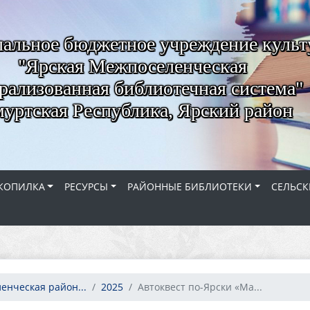
альное бюджетное учреждение куль
"Ярская Межпоселенческая
рализованная библиотечная система"
уртская Республика, Ярский район
КОПИЛКА
РЕСУРСЫ
РАЙОННЫЕ БИБЛИОТЕКИ
СЕЛЬСК
енческая район...
2025
Автоквест по-Ярски «Ма...