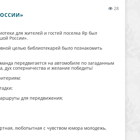
28
РОССИИ»
теки для жителей и гостей поселка Яр был
шой России».
овной целью библиотекарей было познакомить
Команда передвигается на автомобиле по загаданным
а, дух соперничества и желание победить!
ритериям:
гадки;
 маршруты для передвижения;
зартная, любопытная с чувством юмора молодежь,