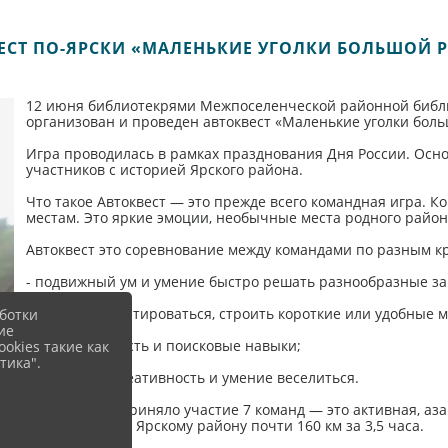
ЕСТ ПО-ЯРСКИ «МАЛЕНЬКИЕ УГОЛКИ БОЛЬШОЙ 
12 июня библиотекрями Межпоселенческой районной библио
организован и проведен автоквест «Маленькие уголки боль
Игра проводилась в рамках празднования Дня России. Осн
участников с историей Ярского района.
Что такое Автоквест — это прежде всего командная игра. 
местам. Это яркие эмоции, необычные места родного район
Автоквест это соревнование между командами по разным к
- подвижный ум и умение быстро решать разнообразные за
- умение ориентироваться, строить короткие или удобные
ботки
ие
- внимательность и поисковые навыки;
okies такие как
тика".
- и конечно креативность и умение веселиться.
В Автоквесте приняло участие 7 команд — это активная, а
проехавшая по Ярскому району почти 160 км за 3,5 часа.