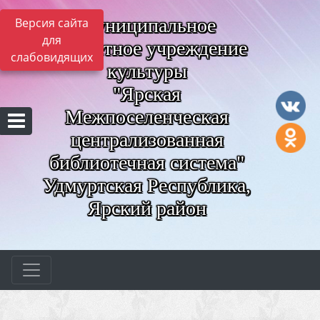
Муниципальное
Версия сайта
для
бюджетное учреждение
слабовидящих
культуры
"Ярская
Межпоселенческая
централизованная
библиотечная система"
Удмуртская Республика,
Ярский район