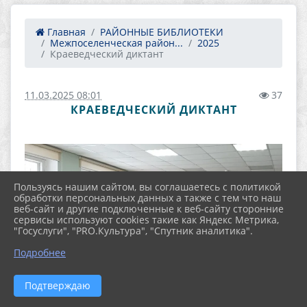
Главная
РАЙОННЫЕ БИБЛИОТЕКИ
Межпоселенческая район...
2025
Краеведческий диктант
11.03.2025 08:01
37
КРАЕВЕДЧЕСКИЙ ДИКТАНТ
Пользуясь нашим сайтом, вы соглашаетесь с политикой
обработки персональных данных а также с тем что наш
веб-сайт и другие подключенные к веб-сайту сторонние
сервисы используют cookies такие как Яндекс Метрика,
"Госуслуги", "PRO.Культура", "Спутник аналитика".
Подробнее
Подтверждаю