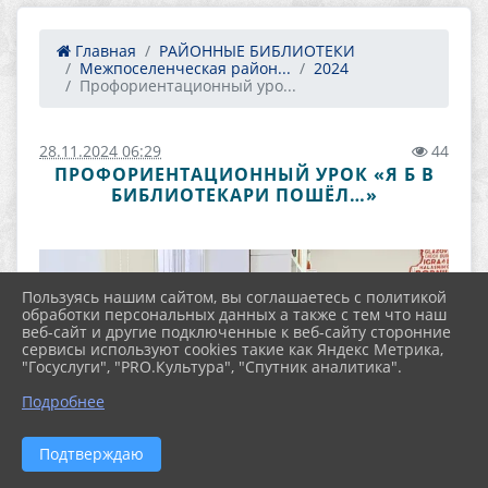
Главная
РАЙОННЫЕ БИБЛИОТЕКИ
Межпоселенческая район...
2024
Профориентационный уро...
28.11.2024 06:29
44
ПРОФОРИЕНТАЦИОННЫЙ УРОК «Я Б В
БИБЛИОТЕКАРИ ПОШЁЛ…»
Пользуясь нашим сайтом, вы соглашаетесь с политикой
обработки персональных данных а также с тем что наш
веб-сайт и другие подключенные к веб-сайту сторонние
сервисы используют cookies такие как Яндекс Метрика,
"Госуслуги", "PRO.Культура", "Спутник аналитика".
Подробнее
Подтверждаю