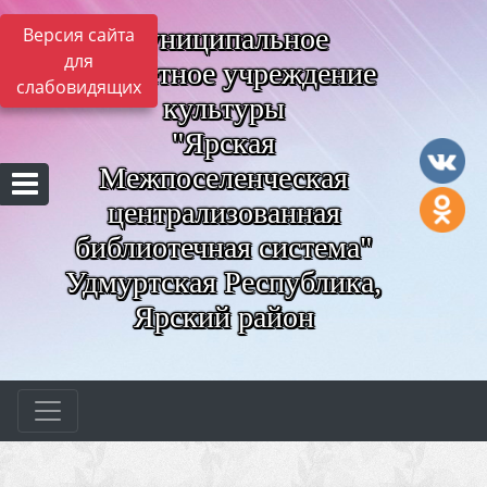
Муниципальное
Версия сайта
для
бюджетное учреждение
слабовидящих
культуры
"Ярская
Межпоселенческая
централизованная
библиотечная система"
Удмуртская Республика,
Ярский район