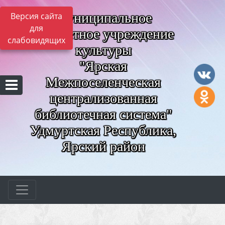
Муниципальное
Версия сайта
для
бюджетное учреждение
слабовидящих
культуры
"Ярская
Межпоселенческая
централизованная
библиотечная система"
Удмуртская Республика,
Ярский район