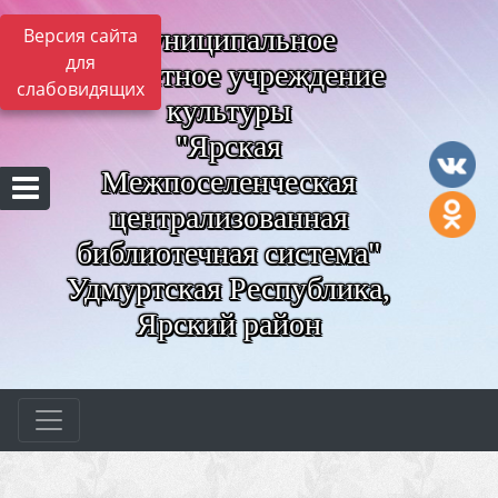
Муниципальное
Версия сайта
для
бюджетное учреждение
слабовидящих
культуры
"Ярская
Межпоселенческая
централизованная
библиотечная система"
Удмуртская Республика,
Ярский район