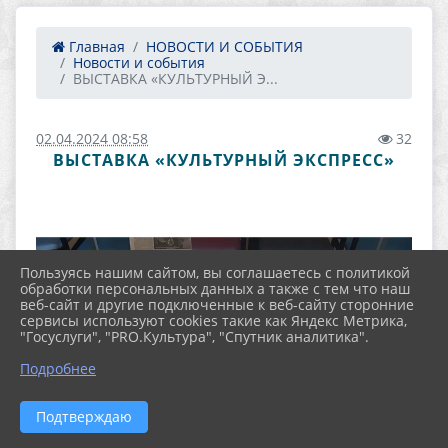
Главная
НОВОСТИ И СОБЫТИЯ
Новости и события
ВЫСТАВКА «КУЛЬТУРНЫЙ Э...
02.04.2024 08:58
32
ВЫСТАВКА «КУЛЬТУРНЫЙ ЭКСПРЕСС»
Пользуясь нашим сайтом, вы соглашаетесь с политикой
обработки персональных данных а также с тем что наш
веб-сайт и другие подключенные к веб-сайту сторонние
сервисы используют cookies такие как Яндекс Метрика,
"Госуслуги", "PRO.Культура", "Спутник аналитика".
Подробнее
Подтверждаю