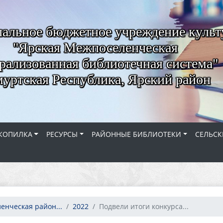
альное бюджетное учреждение куль
"Ярская Межпоселенческая
рализованная библиотечная система"
уртская Республика, Ярский район
КОПИЛКА
РЕСУРСЫ
РАЙОННЫЕ БИБЛИОТЕКИ
СЕЛЬСК
енческая район...
2022
Подвели итоги конкурса...