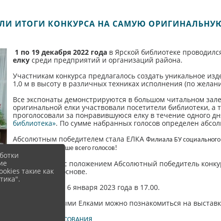
ЛИ ИТОГИ КОНКУРСА НА САМУЮ ОРИГИНАЛЬНУЮ
1 по 19 декабря 2022 года
в Ярской библиотеке проводилс
елку
среди предприятий и организаций района.
Участникам конкурса предлагалось создать уникальное изде
1,0 м в высоту в различных техниках исполнения (по желан
Все экспонаты демонстрируются в большом читальном зале 
оригинальной елки участвовали посетители библиотеки, а 
проголосовали за понравившуюся елку в течение одного дня
библиотека»
. По сумме набранных голосов определен абсо
Абсолютным победителем стала ЕЛКА
Филиала БУ социального
они набрали больше всего голосов!
ботки
ие
В соответсвии с положением Абсолютный победитель конкур
okies такие как
БЕСПЛАТНОЙ основе.
тика".
Игра состоится 6 января 2023 года в 17.00.
С Оригинальными Елками можно познакомиться на выставке 
ПРОТОКОЛ ГОЛОСОВАНИЯ