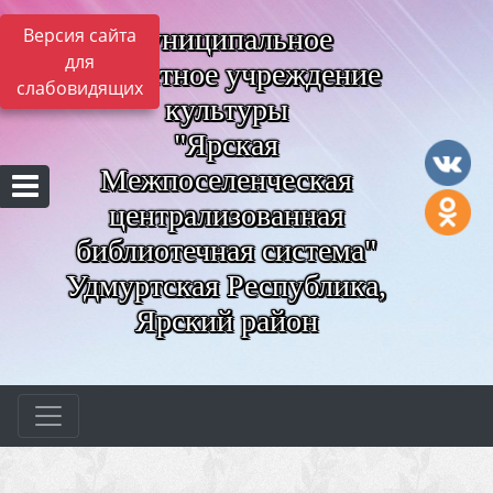
Муниципальное
Версия сайта
для
бюджетное учреждение
слабовидящих
культуры
"Ярская
Межпоселенческая
централизованная
библиотечная система"
Удмуртская Республика,
Ярский район