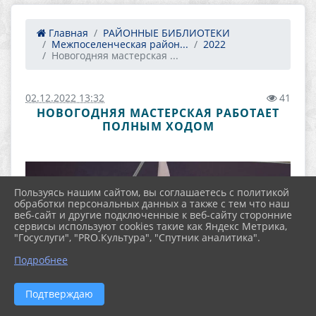
Главная
РАЙОННЫЕ БИБЛИОТЕКИ
Межпоселенческая район...
2022
Новогодняя мастерская ...
02.12.2022 13:32
41
НОВОГОДНЯЯ МАСТЕРСКАЯ РАБОТАЕТ
ПОЛНЫМ ХОДОМ
Пользуясь нашим сайтом, вы соглашаетесь с политикой
обработки персональных данных а также с тем что наш
веб-сайт и другие подключенные к веб-сайту сторонние
сервисы используют cookies такие как Яндекс Метрика,
"Госуслуги", "PRO.Культура", "Спутник аналитика".
Подробнее
Подтверждаю