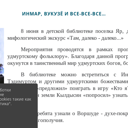
ИНМАР, ВУКУЗЁ И ВСЕ-ВСЕ-ВСЕ…
8 июня в детской библиотеке поселка Яр, 
мифологический экскурс «Там, далеко - далеко...»
Мероприятия проводятся в рамках про
удмуртскому фольклору». Благодаря данной прог
окунутся в таинственный мир удмуртских богов, бо
В библиотеке можно встретиться с Инм
Тэдимуртом и другими удмуртскими божествами
Нюлэсмурт «предложил» поиграть в игру «Кто я?
ботки
ие
лесов, хозяин земли Кылдысин «попросил» узнать
okies такие как
льна.
тика".
Также ребята узнали о Воршуде - духе-покр
счастья и благополучия.