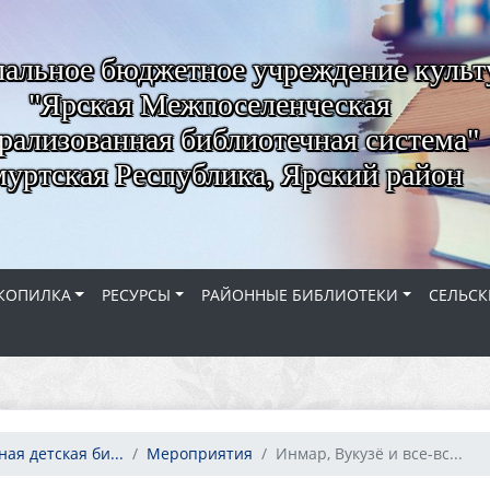
альное бюджетное учреждение куль
"Ярская Межпоселенческая
рализованная библиотечная система"
уртская Республика, Ярский район
КОПИЛКА
РЕСУРСЫ
РАЙОННЫЕ БИБЛИОТЕКИ
СЕЛЬСК
ая детская би...
Мероприятия
Инмар, Вукузё и все-вс...